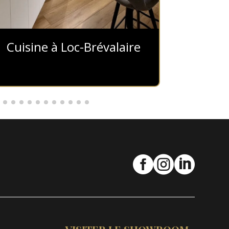
Cuisine à Loc-Brévalaire
Cui


