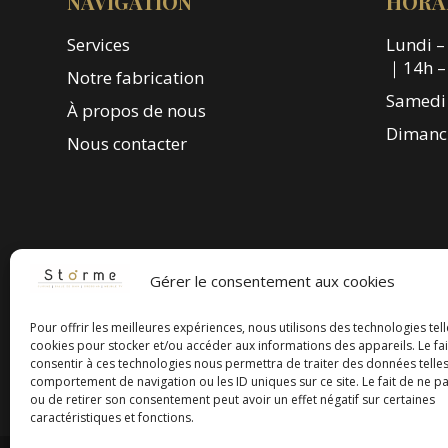
NAVIGATION
HORA
Services
Lundi –
｜14h –
Notre fabrication
Samedi 
À propos de nous
Dimanc
Nous contacter
Gérer le consentement aux cookies
Pour offrir les meilleures expériences, nous utilisons des technologies tell
cookies pour stocker et/ou accéder aux informations des appareils. Le fai
consentir à ces technologies nous permettra de traiter des données telles
comportement de navigation ou les ID uniques sur ce site. Le fait de ne p
ou de retirer son consentement peut avoir un effet négatif sur certaines
caractéristiques et fonctions.