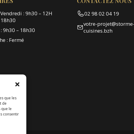
IRES
CONTACTEZ NOUS
 Vendredi : 9h30 – 12H
02 98 02 04 19
 18h30
votre-projet@storme
: 9h30 – 18h30
cuisines.bzh
he : Fermé
es que les
t de
 que le
as consentir