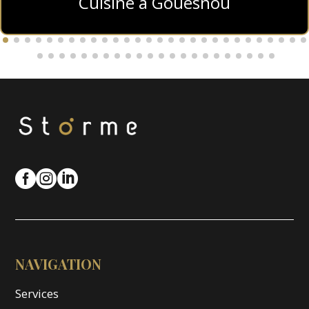
Cuisine à Gouesnou



NAVIGATION
Services