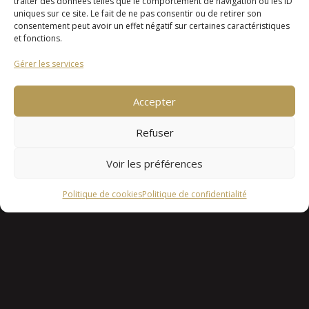
traiter des données telles que le comportement de navigation ou les ID
uniques sur ce site. Le fait de ne pas consentir ou de retirer son
100 rue de Salanguis 29490 GUIPAVAS
consentement peut avoir un effet négatif sur certaines caractéristiques
et fonctions.
Gérer les services
Accepter
Refuser
Voir les préférences
Politique de cookies
Politique de confidentialité
©Storme Cuisines | Tous Droits Reservés
–