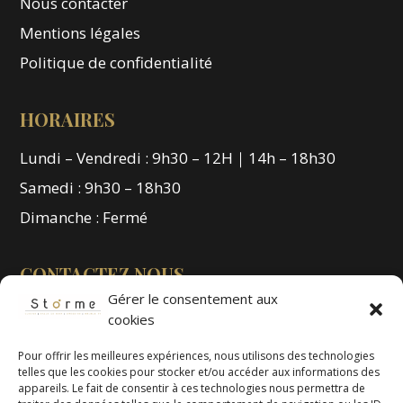
Nous contacter
Mentions légales
Politique de confidentialité
HORAIRES
Lundi – Vendredi : 9h30 – 12H｜14h – 18h30
Samedi : 9h30 – 18h30
Dimanche : Fermé
CONTACTEZ NOUS
Gérer le consentement aux
02 98 02 04 19
cookies
votre-projet@storme-cuisines.bzh
Pour offrir les meilleures expériences, nous utilisons des technologies
telles que les cookies pour stocker et/ou accéder aux informations des
appareils. Le fait de consentir à ces technologies nous permettra de
VISITER LE SHOWROOM