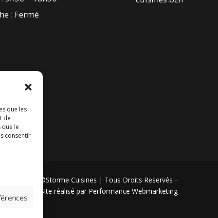
he : Fermé
es que les
t de
 que le
as consentir
©Storme Cuisines | Tous Droits Reservés
–
Site réalisé par Performance Webmarketing
éférences