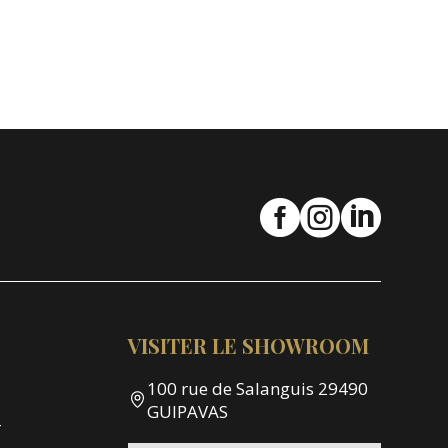



VISITER LE SHOWROOM
100 rue de Salanguis 29490
GUIPAVAS
-