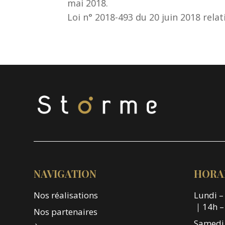
mai 2018.
Loi n° 2018-493 du 20 juin 2018 rela
NAVIGATION
HORA
Nos réalisations
Lundi –
｜14h –
Nos partenaires
Samedi 