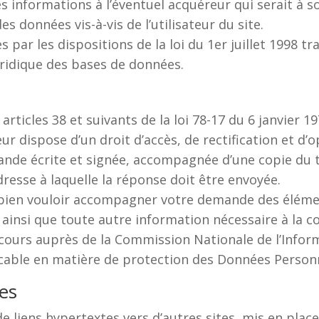
es informations à l’éventuel acquéreur qui serait à 
s données vis-à-vis de l’utilisateur du site.
par les dispositions de la loi du 1er juillet 1998 tr
uridique des bases de données.
icles 38 et suivants de la loi 78-17 du 6 janvier 197
ateur dispose d’un droit d’accès, de rectification et 
ande écrite et signée, accompagnée d’une copie du ti
adresse à laquelle la réponse doit être envoyée.
 bien vouloir accompagner votre demande des éléme
 ainsi que toute autre information nécessaire à la c
cours auprès de la Commission Nationale de l’Inform
licable en matière de protection des Données Perso
ies
e liens hypertextes vers d’autres sites, mis en plac