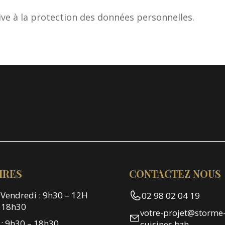
tive à la protection des données personnelles.
IRES
CONTACTEZ NOUS
 Vendredi : 9h30 – 12H
02 98 02 04 19
 18h30
votre-projet@storme
: 9h30 – 18h30
cuisines.bzh