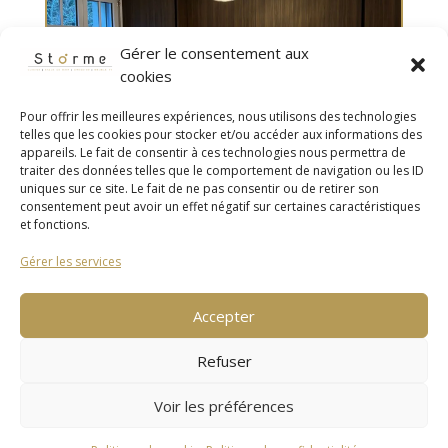
Gérer le consentement aux
cookies
Pour offrir les meilleures expériences, nous utilisons des technologies
telles que les cookies pour stocker et/ou accéder aux informations des
appareils. Le fait de consentir à ces technologies nous permettra de
traiter des données telles que le comportement de navigation ou les ID
uniques sur ce site. Le fait de ne pas consentir ou de retirer son
consentement peut avoir un effet négatif sur certaines caractéristiques
et fonctions.
Cuisine à Bohars
Gérer les services
Accepter
PAGE 1 SUR 21
1
2
3
4
5
…
10
20
…
»
DERNIÈRE PAGE »
Refuser
Voir les préférences